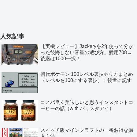
人気記事
【実機レビュー】Jackeryを2年使って分か
った後悔しない容量の選び方。愛用708→
後継は1000一択！
初代ポケモン 100レベル裏技やり方まとめ
（レベルを100にする裏技）：後世に記す
コスパ良く美味しいと思うインスタントコ
ーヒーの話（with バリスタアイ）
スイッチ版マインクラフトの一番お得な購
入方法