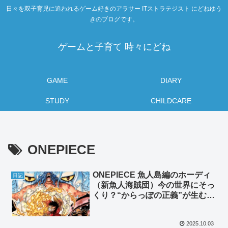
日々を双子育児に追われるゲーム好きのアラサー ITストラテジスト にどねゆう
きのブログです。
ゲームと子育て 時々にどね
GAME
DIARY
STUDY
CHILDCARE
ONEPIECE
ONEPIECE 魚人島編のホーディ
日記
（新魚人海賊団）今の世界にそっ
くり？“からっぽの正義”が生む分
断
2025.10.03