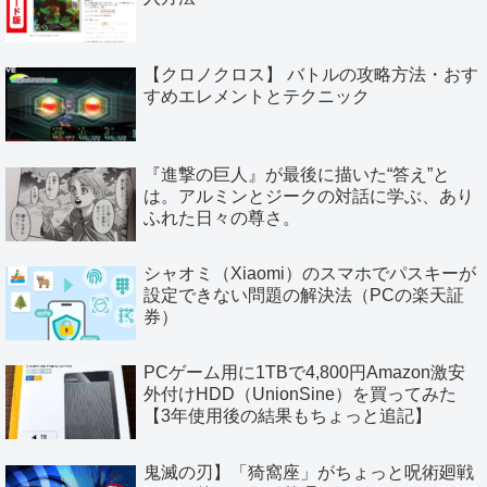
【クロノクロス】 バトルの攻略方法・おす
すめエレメントとテクニック
『進撃の巨人』が最後に描いた“答え”と
は。アルミンとジークの対話に学ぶ、あり
ふれた日々の尊さ。
シャオミ（Xiaomi）のスマホでパスキーが
設定できない問題の解決法（PCの楽天証
券）
PCゲーム用に1TBで4,800円Amazon激安
外付けHDD（UnionSine）を買ってみた
【3年使用後の結果もちょっと追記】
鬼滅の刃】「猗窩座」がちょっと呪術廻戦