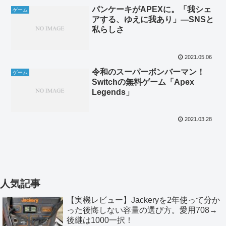
パンケーキがAPEXに。「我シェ
ゲーム
アする、ゆえに我あり」―SNSと
私らしさ
2021.05.06
令和のスーパーボンバーマン！
ゲーム
Switchの無料ゲーム「Apex
Legends」
2021.03.28
人気記事
【実機レビュー】Jackeryを2年使って分か
った後悔しない容量の選び方。愛用708→
後継は1000一択！