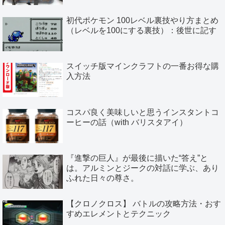
初代ポケモン 100レベル裏技やり方まとめ
（レベルを100にする裏技）：後世に記す
スイッチ版マインクラフトの一番お得な購
入方法
コスパ良く美味しいと思うインスタントコ
ーヒーの話（with バリスタアイ）
『進撃の巨人』が最後に描いた“答え”と
は。アルミンとジークの対話に学ぶ、あり
ふれた日々の尊さ。
【クロノクロス】 バトルの攻略方法・おす
すめエレメントとテクニック