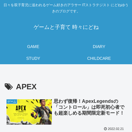
日々を双子育児に追われるゲーム好きのアラサー ITストラテジスト にどねゆう
きのブログです。
ゲームと子育て 時々にどね
GAME
DIARY
STUDY
CHILDCARE
APEX
思わず復帰！ApexLegendsの
ゲーム
「コントロール」は即死初心者で
も超楽しめる期間限定新モード！
2022.02.21