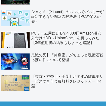
シャオミ（Xiaomi）のスマホでパスキーが
設定できない問題の解決法（PCの楽天証
券）
PCゲーム用に1TBで4,800円Amazon激安
外付けHDD（UnionSine）を買ってみた
【3年使用後の結果もちょっと追記】
鬼滅の刃】「猗窩座」がちょっと呪術廻戦
っぽい件について整理
【東京・神奈川・千葉】おすすめ駐車場サ
ービスつき年会費無料クレジットカード4
選