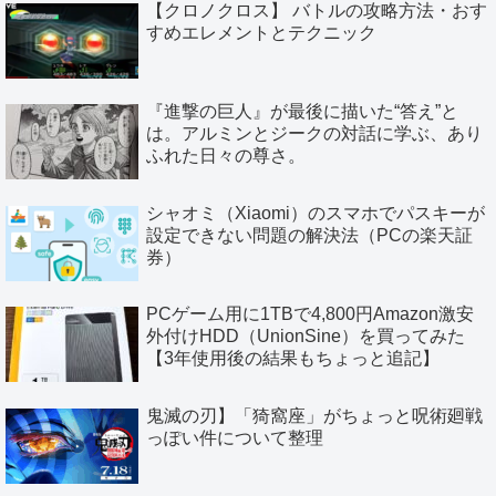
【クロノクロス】 バトルの攻略方法・おす
すめエレメントとテクニック
『進撃の巨人』が最後に描いた“答え”と
は。アルミンとジークの対話に学ぶ、あり
ふれた日々の尊さ。
シャオミ（Xiaomi）のスマホでパスキーが
設定できない問題の解決法（PCの楽天証
券）
PCゲーム用に1TBで4,800円Amazon激安
外付けHDD（UnionSine）を買ってみた
【3年使用後の結果もちょっと追記】
鬼滅の刃】「猗窩座」がちょっと呪術廻戦
っぽい件について整理