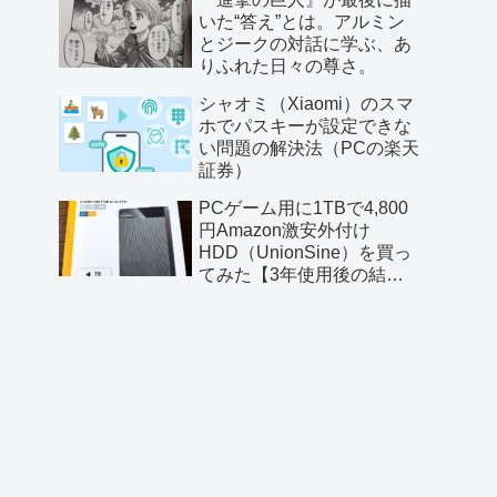
いた“答え”とは。アルミン
とジークの対話に学ぶ、あ
りふれた日々の尊さ。
シャオミ（Xiaomi）のスマ
ホでパスキーが設定できな
い問題の解決法（PCの楽天
証券）
PCゲーム用に1TBで4,800
円Amazon激安外付け
HDD（UnionSine）を買っ
てみた【3年使用後の結果
もちょっと追記】