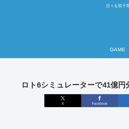
日々を双子育
GAME
ロト6シミュレーターで41億円分
X
Facebook