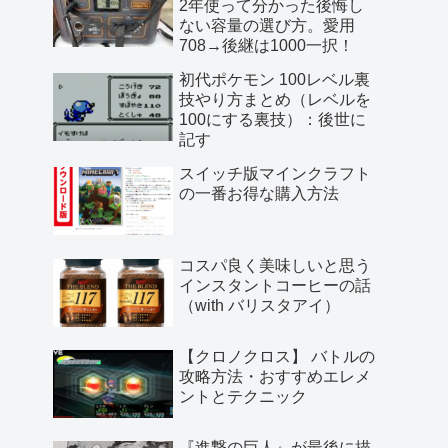
2年使って分かった後悔し
ない容量の選び方。愛用
708→後継は1000一択！
初代ポケモン 100レベル裏
技やり方まとめ（レベルを
100にする裏技）：後世に
記す
スイッチ版マインクラフト
の一番お得な購入方法
コスパ良く美味しいと思う
インスタントコーヒーの話
（with バリスタアイ）
【クロノクロス】 バトルの
攻略方法・おすすめエレメ
ントとテクニック
『進撃の巨人』が最後に描