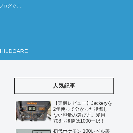
のブログです。
HILDCARE
人気記事
【実機レビュー】Jackeryを
2年使って分かった後悔し
ない容量の選び方。愛用
708→後継は1000一択！
初代ポケモン 100レベル裏