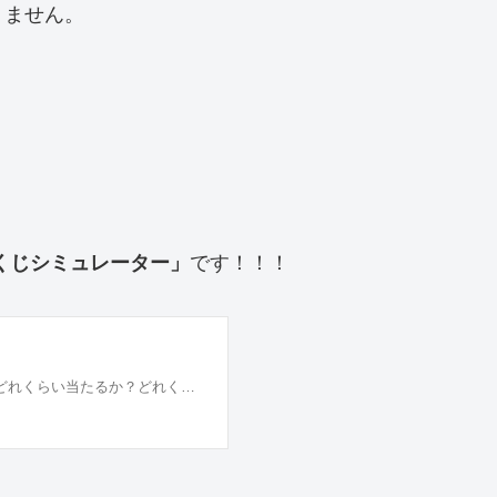
りません。
？
くじシミュレーター」
です！！！