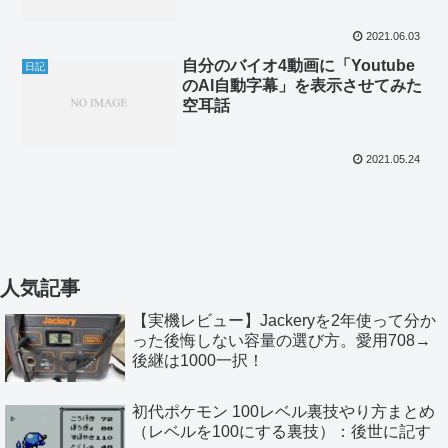
ーズ ローグ スコードロン II」
2021.06.03
自分のバイオ4動画に「Youtube
日記
のAI自動字幕」を表示させてみた
空耳話
2021.05.24
人気記事
【実機レビュー】Jackeryを2年使って分か
った後悔しない容量の選び方。愛用708→
後継は1000一択！
初代ポケモン 100レベル裏技やり方まとめ
（レベルを100にする裏技）：後世に記す