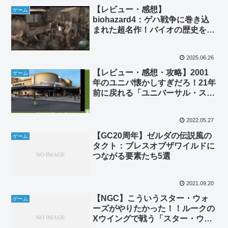
【レビュー・感想】
ゲーム
biohazard4：ゲハ戦争に巻き込
まれた超名作！バイオの歴史を変
えた革命的な一本
2025.06.26
【レビュー・感想・攻略】2001
ゲーム
年のユニバ懐かしすぎだろ！21年
前に戻れる「ユニバーサル・スタ
ジオ・ジャパン・アドベンチャ
ー」（GC)
2022.05.27
【GC20周年】ゼルダの伝説風の
ゲーム
タクト：ブレスオブザワイルドに
つながる要素たち5選
2021.09.20
【NGC】こういうスター・ウォ
ゲーム
ーズがやりたかった！！ルークの
Xウイングで戦う「スター・ウォ