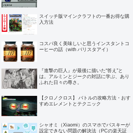
スイッチ版マインクラフトの一番お得な購
入方法
コスパ良く美味しいと思うインスタントコ
ーヒーの話（with バリスタアイ）
『進撃の巨人』が最後に描いた“答え”と
は。アルミンとジークの対話に学ぶ、あり
ふれた日々の尊さ。
【クロノクロス】 バトルの攻略方法・おす
すめエレメントとテクニック
シャオミ（Xiaomi）のスマホでパスキーが
設定できない問題の解決法（PCの楽天証