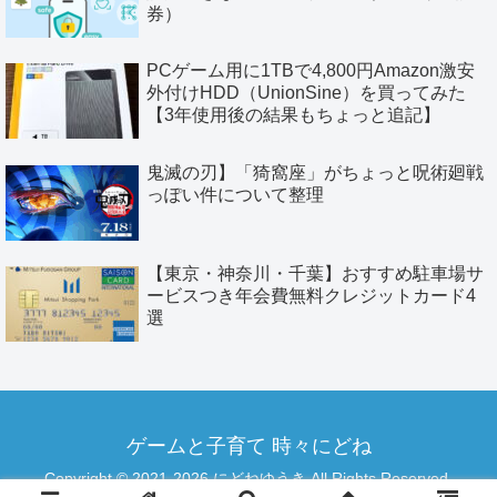
券）
PCゲーム用に1TBで4,800円Amazon激安
外付けHDD（UnionSine）を買ってみた
【3年使用後の結果もちょっと追記】
鬼滅の刃】「猗窩座」がちょっと呪術廻戦
っぽい件について整理
【東京・神奈川・千葉】おすすめ駐車場サ
ービスつき年会費無料クレジットカード4
選
ゲームと子育て 時々にどね
Copyright © 2021-2026 にどねゆうき All Rights Reserved.