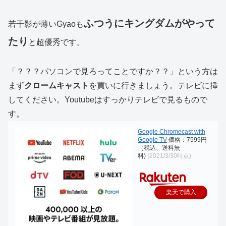
ふつうにキングダムがやって
若干影が薄いGyaoも
たり
と超優秀です。
「？？？パソコンで見ろってことですか？？」という方は
まず
クロームキャスト
を買いに行きましょう。テレビに挿
してください。Youtubeはすっかりテレビで見るもので
す。
Google Chromecast with
Google TV
価格：7599円
（税込、送料無
料)
(2021/3/30時点)
楽天で購入