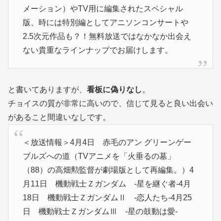
メーション）やTV用に編集されたスペシャル
版、時には特別編としてアニソンコンサートや
2.5次元作品も？！
無料放送ではなかなか出会え
ない貴重なラインナップでお届けします。
と書いてありますが、
看板に偽りなし
。
チョイスの質が非常に高いので、信じて見ると良い出会い
があること間違いなしです。
＜放送情報＞
4月4日 赤毛のアン グリーンゲー
ブルズへの道（
TVアニメを「火垂るの墓」
（88）の高畑勲監督が劇場版として再編集。）
4
月11日 機動戦士Ｚガンダム -星を継ぐ者-
4月
18日 機動戦士ＺガンダムⅡ -恋人たち-
4月25
日 機動戦士ＺガンダムⅢ -星の鼓動は愛-