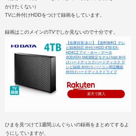
かけたくない）
TVに外付けHDDをつけて録画をしています。
録画はこのメインのTVでしか見ないので十分です。
【在庫目安:あり】【送料無料】テレ
ビ録画対応 外付けHDD 4TB EX-
HD4CZ アイ・オー・データ
(IODATA) [WEB限定モデル] hdd 外付
けハードディスクハードディスク テ
レビ録画 外付け| パソコン周辺機器
外付けハードディスクドライブ
楽天で購入
ひまを見つけて1週間ぶんぐらいの録画をまとめてするよ
うにしていますが、