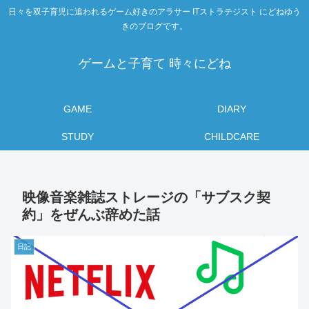
日々を双子育児に追われるゲーム好きのアラサー ITストラテジスト にどねゆう
きのブログです。
ゲームと子育て 時々にどね
GAME
DIARY
STUDY
CHILDCARE
映像音楽雑誌ストレージの「サブスク契
約」をぜんぶ辞めた話
日記