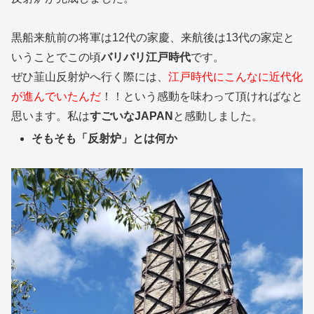
黒船来航前の将軍は12代の家慶、来航後は13代の家定と
いうことでこの頃
バリバリ江戸時代
です。
ぜひ韮山反射炉へ行く際には、
江戸時代にこんなに近代化
が進んでいたんだ
！！という感動を味わって頂ければなと
思います。私は
すごいなJAPAN
と感動しました。
そもそも「反射炉」とは何か