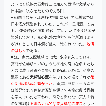
ようにと親族の石井修三に頼んで西洋の文献から
日本語に訳させたものである[1]。
■ 戦国時代から江戸時代初期にかけて江川家では
日本酒が醸造されていた。これが「江川酒」であ
る。 鎌倉時代や室町時代、京において造り酒屋が
隆盛しており、京の以外の地方でも他所酒（よそ
ざけ）として日本酒が盛んに造られていた。
地酒
のはしり
である。
■ 江川家の支配地域には武州多摩も入っており、
英龍が佐藤彦五郎のような在地の有力な名主たち
と共に農兵政策や自警活動を勧めた為に、多摩の
流派である
天然理心流
を学ぶものが増えそれが
後
の新撰組結成に繋がった
。新撰組副長・土方歳三
は義兄である佐藤彦五郎を通じて英龍の農兵構想
を学んでいたと言われ、身分を問わない実力主義
の新撰組は
英龍の近代的な農兵構想の成果
ともい