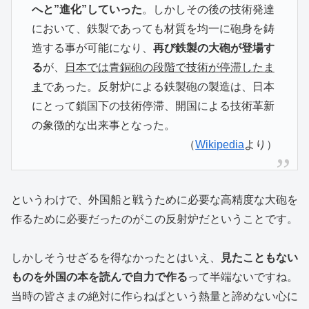
へと”進化”していった
。しかしその後の技術発達
において、鉄製であっても材質を均一に砲身を鋳
造する事が可能になり、
再び鉄製の大砲が登場す
る
が、
日本では青銅砲の段階で技術が停滞したま
ま
であった。反射炉による鉄製砲の製造は、日本
にとって鎖国下の技術停滞、開国による技術革新
の象徴的な出来事となった。
（
Wikipedia
より）
というわけで、外国船と戦うために必要な高精度な大砲を
作るために必要だったのがこの反射炉だということです。
しかしそうせざるを得なかったとはいえ、
見たこともない
ものを外国の本を読んで自力で作る
って半端ないですね。
当時の皆さまの絶対に作らねばという熱量と諦めない心に