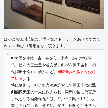
ほかにも江川英龍には様々なストーリーがありますので
Wikipediaより引用させて頂きます。
■ 学問を佐藤一斎、書を市川米庵、詩は大窪詩
仏、絵を大国士豊や谷文晁、剣術を岡田吉利（初
代岡田十松）に学ぶなど、
当時最高の教育を受け
ている
[17]。
特に剣術は、神道無念流免許皆伝で岡田十松の
撃
剣館四天王の一人
に数えられ、同門で後に代官所
手代となる斎藤弥九郎は、江戸三剣客の1人にも
数えられている。その他、蘭学、砲術などを学ん