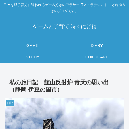
日々を双子育児に追われるゲーム好きのアラサー ITストラテジスト にどねゆう
きのブログです。
ゲームと子育て 時々にどね
GAME
DIARY
STUDY
CHILDCARE
私の旅日記―韮山反射炉 青天の思い出
（静岡 伊豆の国市）
日記