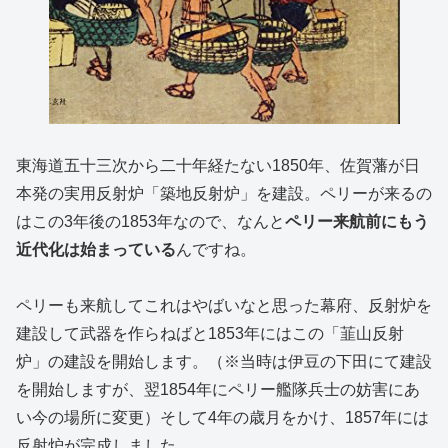
東海道五十三次から二十年経たない1850年、佐賀藩が日
本発の実用反射炉「築地反射炉」を建設。ペリーが来るの
はこの3年後の1853年なので、なんと
ペリー来航前にもう
近代化は始まっている
んですね。
ペリーも来航してこれはやばいなと思った幕府、反射炉を
建設して武器を作らねばと1853年にはこの「韮山反射
炉」の建設を開始します。（※当時は伊豆の下田にて建設
を開始しますが、翌1854年にペリー艦隊兵士の妨害にあ
い今の場所に変更）そして4年の歳月をかけ、1857年には
反射炉が完成しました。