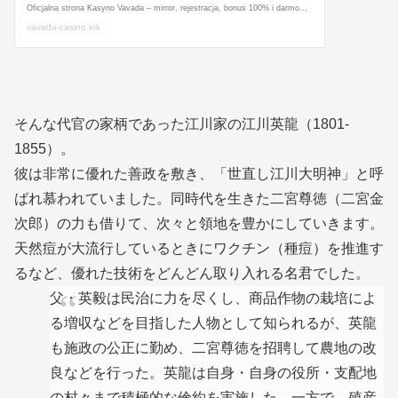
そんな代官の家柄であった江川家の江川英龍（1801-
1855）。
彼は非常に優れた善政を敷き、「世直し江川大明神」と呼
ばれ慕われていました。同時代を生きた二宮尊徳（二宮金
次郎）の力も借りて、次々と領地を豊かにしていきます。
天然痘が大流行しているときにワクチン（種痘）を推進す
るなど、優れた技術をどんどん取り入れる名君でした。
父・英毅は民治に力を尽くし、商品作物の栽培によ
る増収などを目指した人物として知られるが、英龍
も施政の公正に勤め、二宮尊徳を招聘して農地の改
良などを行った。英龍は自身・自身の役所・支配地
の村々まで積極的な倹約を実施した。一方で、殖産