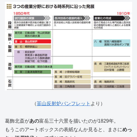
（
韮山反射炉パンフレット
より）
葛飾北斎が
あの
富岳三十六景を描いたのが1829年。
もうこのアートボックスの表紙なんか見ると、まさに
めっ