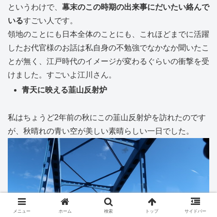
というわけで、
幕末のこの時期の出来事にだいたい絡んで
いる
すごい人です。
領地のことにも日本全体のことにも、これほどまでに活躍
したお代官様のお話は私自身の不勉強でなかなか聞いたこ
とが無く、江戸時代のイメージが変わるぐらいの衝撃を受
けました。すごいよ江川さん。
青天に映える韮山反射炉
私はちょうど2年前の秋にこの韮山反射炉を訪れたのです
が、秋晴れの青い空が美しい素晴らしい一日でした。
メニュー
ホーム
検索
トップ
サイドバー