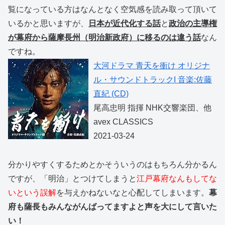
覧になっている方はなんとなく空気感を読み取って頂いて
いるかと思いますが、
日本が近代化する話
と
政治の主導権
が幕府から薩摩長州（明治新政府）に移るのは違う話
なん
ですね。
大河ドラマ 青天を衝け オリジナ
ル・サウンドトラックI 音楽:佐藤
直紀 (CD)
尾高忠明 指揮 NHK交響楽団、他
avex CLASSICS
2021-03-24
分かりやすくするためとかそういうのはもちろん分かるん
ですが、「明治」とつけてしまうと
江戸幕府なんもしてな
いという誤解
を与えかねないなと心配してしまいます。
幕
府も薩長もみんながんばってますよと声を大にして言いた
い！