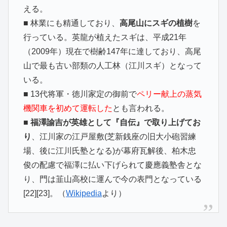
える。
■ 林業にも精通しており、
高尾山にスギの植樹
を
行っている。英龍が植えたスギは、平成21年
（2009年）現在で樹齢147年に達しており、高尾
山で最も古い部類の人工林（江川スギ）となって
いる。
■ 13代将軍・徳川家定の御前で
ペリー献上の蒸気
機関車を初めて運転した
とも言われる。
■
福澤諭吉が英雄として『自伝』で取り上げてお
り
、江川家の江戸屋敷(芝新銭座の旧大小砲習練
場、後に江川氏塾となる)が幕府瓦解後、柏木忠
俊の配慮で福澤に払い下げられて慶應義塾舎とな
り、門は韮山高校に運んで今の表門となっている
[22][23]。
（
Wikipedia
より）