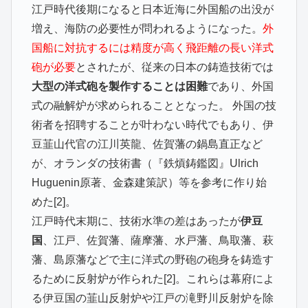
江戸時代後期になると日本近海に外国船の出没が
増え、海防の必要性が問われるようになった。
外
国船に対抗するには精度が高く飛距離の長い洋式
砲が必要
とされたが、従来の日本の鋳造技術では
大型の洋式砲を製作することは困難
であり、外国
式の融解炉が求められることとなった。 外国の技
術者を招聘することが叶わない時代でもあり、伊
豆韮山代官の江川英龍、佐賀藩の鍋島直正など
が、オランダの技術書（『鉄熕鋳鑑図』Ulrich
Huguenin原著、金森建策訳）等を参考に作り始
めた[2]。
江戸時代末期に、技術水準の差はあったが
伊豆
国
、江戸、佐賀藩、薩摩藩、水戸藩、鳥取藩、萩
藩、島原藩などで主に洋式の野砲の砲身を鋳造す
るために反射炉が作られた[2]。これらは幕府によ
る伊豆国の韮山反射炉や江戸の滝野川反射炉を除