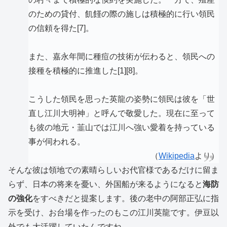
のための貸付、飢饉の際の施しは積極的に行い領民
の信頼を得た[7]。
また、嘉永年間に種痘の技術が伝わると、領民への
接種を積極的に推進した[1][8]。
こうした領民を思った英龍の姿勢に領民は彼を「世
直し江川大明神」と呼んで敬愛した。現在に至って
も彼の地元・韮山では江川へ強い愛着を持っている
事が伺われる。
（
Wikipedia
より）
そんな彼は領地での素晴らしいお代官様であるだけに留ま
らず、日本の将来を憂い、外国船が来るようになると
海防
の強化
をすべきだと提案します。後の老中の阿部正弘に指
示を受け、お台場を作ったのもこの江川英龍です。伊豆以
外でも大活躍していたんですね。