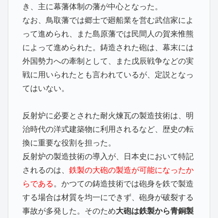
き、主に幕藩体制の藩が中心となった。
なお、鳥取藩では郷士で廻船業を営む武信家によ
って進められ、また島原藩では民間人の賀来惟熊
によって進められた。鋳造された砲は、幕末には
外国勢力への牽制として、また戊辰戦争などの実
戦に用いられたとも言われているが、定説となっ
てはいない。
反射炉に必要とされた耐火煉瓦の製造技術は、明
治時代の洋式建築物に利用されるなど、歴史の転
換に重要な役割を担った。
反射炉の製造技術の導入が、日本史において特記
されるのは、
鉄製の大砲の製造が可能になったか
らである
。かつての鋳造技術では砲身を鉄で製造
する場合は材質を均一にできず、砲身が破裂する
事故が多発した。そのため
大砲は鉄製から青銅製