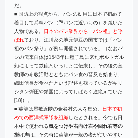
だ。
■ 国防上の観点から、パンの効用に日本で初めて
着目して兵糧パン（堅パンに近いもの）を焼いた
人物である。
日本のパン業界から「パン祖」と呼
ばれ
ており、江川家の地元伊豆の国市では「パン
祖のパン祭り」が例年開催されている。（なおパ
ンの伝来自体は1543年に種子島に来たポルトガル
船によって鉄砲といっしょに伝来し、その後の宣
教師の布教活動とともにパン食の普及も始まり、
織田信長が食べたという記述も残っているがキリ
シタン弾圧や鎖国によってしばらく途絶えていた
[18]）。
■ 英龍は屋敷近隣の金谷村の人を集め、
日本で初
めての西洋式軍隊を組織
したとされる。今でも日
本中で使われる
気をつけや右向け右や回れ右等の
掛け声
は、その時に英龍が一般の者が使いやすい