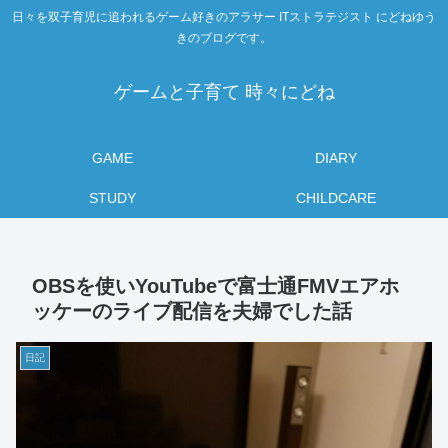
日々を双子育児に追われるゲーム好きのアラサー ITストラテジスト にどねゆう
きのブログです。
ゲームと子育て 時々にどね
GAME
DIARY
STUDY
CHILDCARE
OBSを使いYouTubeで富士通FMVエアホ
ッケーのライブ配信を夫婦でした話
日記