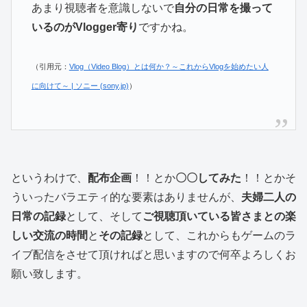
あまり視聴者を意識しないで
自分の日常を撮って
いるのがVlogger寄り
ですかね。
（引用元：
Vlog（Video Blog）とは何か？～これからVlogを始めたい人
に向けて～ | ソニー (sony.jp)
）
というわけで、
配布企画
！！とか
〇〇してみた
！！とかそ
ういったバラエティ的な要素はありませんが、
夫婦二人の
日常の記録
として、そして
ご視聴頂いている皆さまとの楽
しい交流の時間
と
その記録
として、これからもゲームのラ
イブ配信をさせて頂ければと思いますので何卒よろしくお
願い致します。